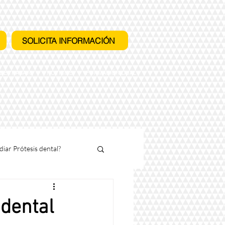
SOLICITA INFORMACIÓN
 DE TRABAJO
NOTICIAS
FORMACIÓN DUAL
diar Prótesis dental?
 dental