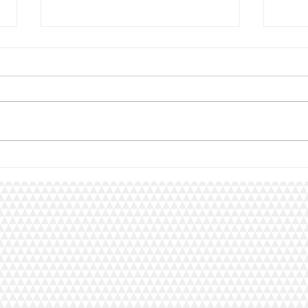
Tips para mantener una buena
Diseñ
Higiene bucodental.
impo
dent