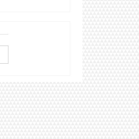
o digital, ¿por que es tan
rtante para un Protesico
al aprenderlo?