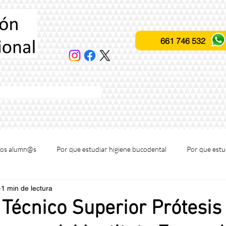
661 746 532
IALES
MASTER 2022
CURSOS MASTERSCLASS
CONTACTO
BOLSA
ación profesional fones
tros alumn@s
Por que estudiar higiene bucodental
Por que estu
1 min de lectura
rclass para profesionales
Conocenos
 Técnico Superior Prótesis