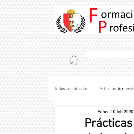
TS. HIGIENE BUCODENTAL
TS. PRÓTESIS DENTAL
SEMIPRESENC
instituto de form
Todas las entradas
Artículos de nues
Fones
10 feb 2020
Método formativo Fones
Maste
Prácticas