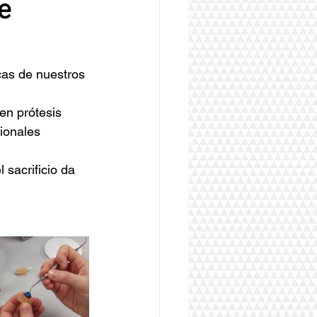
e
as de nuestros 
en prótesis 
ionales 
sacrificio da 