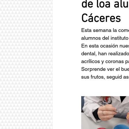
de loa al
Cáceres
Esta semana la come
alumnos del institut
En esta ocasión nues
dental, han realizad
acrílicos y coronas p
Sorprende ver el bue
sus frutos, seguid así