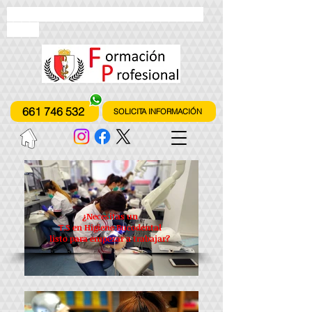
instituto de formación profesional
fones
661 746 532
SOLICITA INFORMACIÓN
¿Necesitas un
T.S en H
igiene
Bucodental
listo para empezar a trabajar?