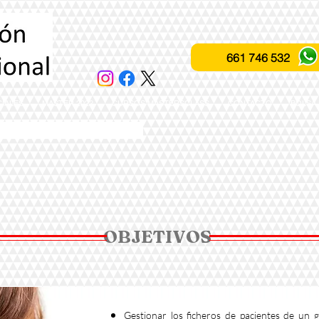
661 746 532
IALES
MASTER 2022
CURSOS MASTERSCLASS
CONTACTO
BOLSA
ación profesional fones
OBJETIVOS
Gestionar los ficheros de pacientes de un g