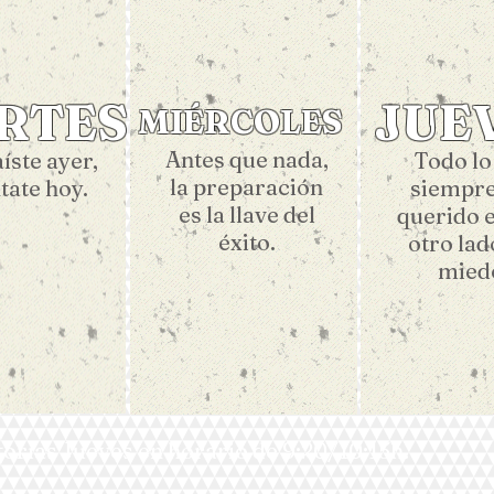
RTES
JUE
MIÉRCOLES
Antes que nada,
aíste ayer,
Todo lo
la preparación
ate hoy.
siempre
es la llave del
querido e
éxito.
otro lad
mied
orías Jueves en horario de 9:20/10:15h.