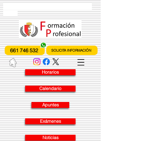
instituto de formación profesional
fones
661 746 532
SOLICITA INFORMACIÓN
Horarios
Calendario
Apuntes
Exámenes
Noticias