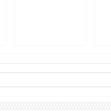
Tips para mantener una buena
Diseñ
Higiene bucodental.
impo
dent