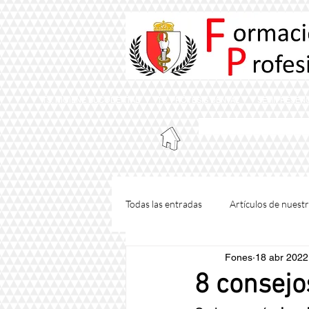
TS. HIGIENE BUCODENTAL
TS. PRÓTESIS DENTAL
SEMIPRESENC
instituto de form
Todas las entradas
Artículos de nues
Fones
18 abr 2022
Método formativo Fones
Maste
8 consejo