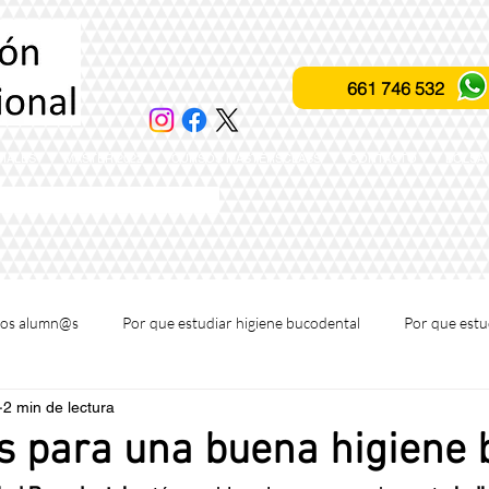
661 746 532
IALES
MASTER 2022
CURSOS MASTERSCLASS
CONTACTO
BOLSA
ación profesional fones
tros alumn@s
Por que estudiar higiene bucodental
Por que estu
2 min de lectura
rclass para profesionales
Conocenos
s para una buena higiene 