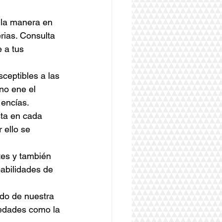
 la manera en 
rias. Consulta 
 a tus 
ceptibles a las 
no ene el 
 encías.
sta en cada 
 ello se 
tes y también 
babilidades de 
do de nuestra 
medades como la 