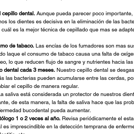
 cepillo dental.
 Aunque pueda parecer poco importante,
os los dientes es decisiva en la eliminación de las bacte
a cuál es la mejor técnica de cepillado que mas se adapte
umo de tabaco.
 Las encías de los fumadores son mas sus
ido laque el consumo de tabaco causa una falta de oxíge
eo, lo que reducen flujo de sangre y nutrientes hacia las
lo dental cada 3 meses.
 Nuestro cepillo dental se desga
s las bacterias pueden acumularse entre las cerdas, por
ar el cepillo de manera regular. 
La saliva está considerada un protector de nuestros dien
ante, de esta manera, la falta de saliva hace que las pro
nfermedad bucodental pueda aumentar.
tólogo 1 o 2 veces al año.
 Revisa periódicamente el esta
l es imprescindible en la detección temprana de enfer