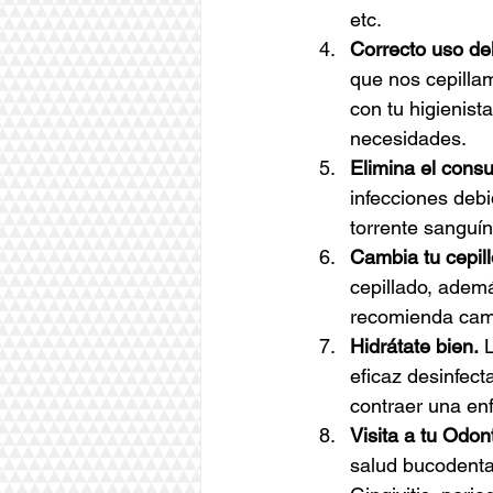
etc.
Correcto uso del
que nos cepillam
con tu higienist
necesidades. 
Elimina el cons
infecciones deb
torrente sanguín
Cambia tu cepil
cepillado, ademá
recomienda cambi
Hidrátate bien.
 
eficaz desinfect
contraer una e
Visita a tu Odon
salud bucodenta