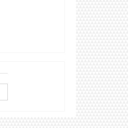
o digital, ¿por que es tan
rtante para un Protesico
al aprenderlo?