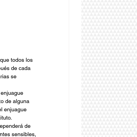
 que todos los 
pués de cada 
rias se 
n enjuague 
to de alguna 
el enjuague 
tuto.
 dependerá de 
ntes sensibles, 