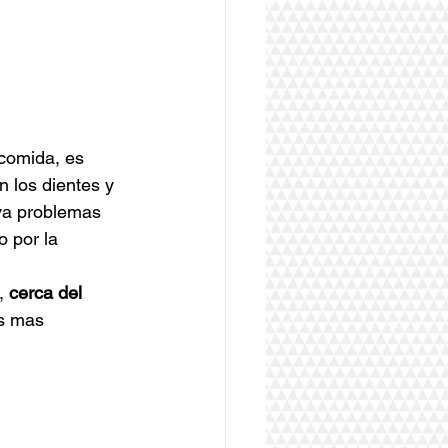
comida, es 
n los dientes y 
va problemas 
o por la 
, 
cerca del 
s mas 