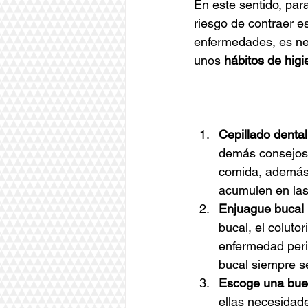
En este sentido, par
riesgo de contraer es
enfermedades, es ne
unos 
hábitos de hig
Cepillado dental
demás consejos 
comida, además d
acumulen en las 
Enjuague bucal p
bucal, el coluto
enfermedad peri
bucal siempre s
Escoge una buen
ellas necesidad