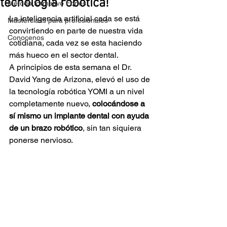
tecnología robótica!
Método formativo Fones
La inteligencia artificial cada se está 
Masterclass para profesionales
convirtiendo en parte de nuestra vida 
Conocenos
cotidiana, cada vez se esta haciendo 
más hueco en el sector dental.
A principios de esta semana el Dr. 
David Yang de Arizona, elevó el uso de 
la tecnología robótica YOMI a un nivel 
completamente nuevo, 
colocándose a 
sí mismo un implante dental con ayuda 
de un brazo robótico
, sin tan siquiera 
ponerse nervioso.